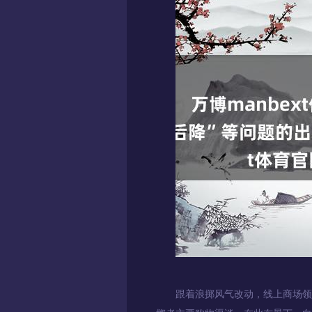
跟着浪掷风气改动，线上商场领域