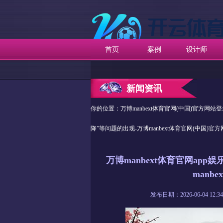
首页
案例
设计师
新闻资讯
你的位置：
万博manbext体育官网(中国)官方网站
降”等问题的出现-万博manbext体育官网(中国)官
万博manbext体育官网ap
manb
发布日期：2026-06-04 12