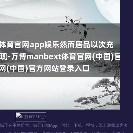
正在不休扩大。掀开购物App、付款、下单、得益，线上浪掷成为浪