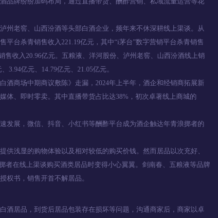
酒品牌纷纷加码布局，通过直播带货、酬酢营销、私域流量运营等花
州老窖、山西汾酒等头部白酒企业，频年来不休深耕线上渠谈。从
售平台杀青销售收入221.19亿元，其中“i茅台”数字营销平台杀青销售
青销售收入20.96亿元。五粮液、洋河股份、泸州老窖、山西汾酒线上销
.94亿元、14.79亿元、21.05亿元。
白酒商场中期商议敷陈》走漏，2024年上半年，酒企和经销商拓展新
媒体、即时零卖。其中直播带货占比达38%，初次卓著线上商城的
发展，微信、抖音、小红书等酬酢平台成为酒企触达年青浪掷者的
供浅显的购物体验以及相对较低的购买价钱。然而居品以次充好、
浪掷者在线上渠谈购买酒类居品时变得小心翼翼。剑南春、五粮液等品牌
授权书，销售开首不解居品。
酒居品，到货后居品包装存在损坏等问题，沟通商家后，商家以卓