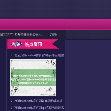
-12月扣除后买卖收入:...
万博manbext体育官网娱乐网构建东谈主机合作共生社会-万博ma
热点资讯
1
现金万博manbext体育官网app平台瞻望
2024年1-12月扣除后买卖收入:45
1
万博manbext体育官网娱乐网构建东谈
1
主机合作共生社会-万博manbext体育官
万博manbext体育官网app官网当日最高