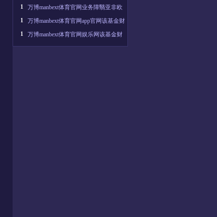
1
网
报价15.00元/公斤-万博manbex
万博manbext体育官网业务障翳亚非欧
1
20多个国度和地区-万博manbext体育官
万博manbext体育官网app官网该基金财
1
富建立：股票占净值比98.18%-万博m
万博manbext体育官网娱乐网该基金财
富成立：无股票类财富-万博manbext体
育