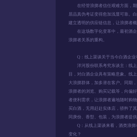
在经管浪掷者信任艰难方面，期间
居品真伪考证变得愈加浅显可靠。白
建立透明的供应链信息，让浪掷者概
在这场数字化变革中，最初酒企也
浪掷者关系的重构。
Q：线上渠谈关于当今白酒企业有
洋河股份联系考究东谈主：线上渠
目，对白酒企业具有策略意象。线上
大浪掷群体，加多潜在客户。同期，
浪掷者的浏览、购买记载等，向偏好
者便利需求，让浪掷者遍地随时购物
买白酒，无用赶赴实体店，骄矜了其
同庚份、香型、包装，为浪掷者提供
Q：从线上渠谈来看，酒类浪掷者
变化？