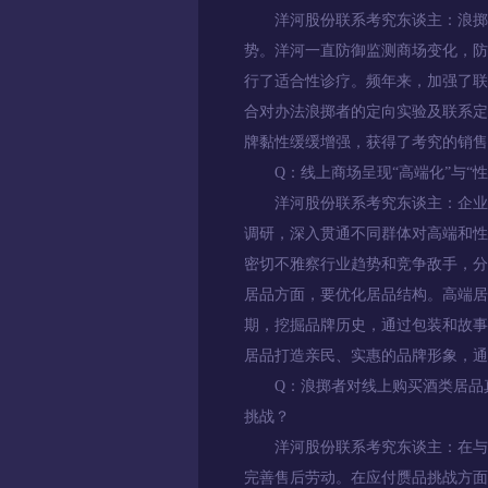
洋河股份联系考究东谈主：浪掷者
势。洋河一直防御监测商场变化，防
行了适合性诊疗。频年来，加强了联
合对办法浪掷者的定向实验及联系定
牌黏性缓缓增强，获得了考究的销售
Q：线上商场呈现“高端化”与“性
洋河股份联系考究东谈主：企业需
调研，深入贯通不同群体对高端和性
密切不雅察行业趋势和竞争敌手，分
居品方面，要优化居品结构。高端居
期，挖掘品牌历史，通过包装和故事
居品打造亲民、实惠的品牌形象，通
Q：浪掷者对线上购买酒类居品真
挑战？
洋河股份联系考究东谈主：在与浪
完善售后劳动。在应付赝品挑战方面