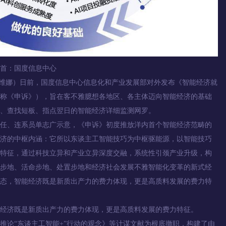
首：国度信息中心
者许维娜）日前，国度信息中心信息化和产业发展部对外发布《智能经济就
称《申诉》），旨在客不雅臆想各地区、各主体迈向智能经济的基础
、查找短板、指点翌日的智能经济详细监测网罗。
任、连系员单志广示意，《申诉》初度推放洋内首个智能经济范畴的
济的中枢内涵：它所以东谈主工智能技巧为中枢驱能源，以智能技巧
特征，通过科技立异和产业立异深度交融，系统性引颈产业升级，构
步地、活命步地、处置步地和经济社会发展不雅智能化变革的新式经
态，智能经济既是新质出产力的费力体现，更是高质料发展的费力特
经济既是新质出产力的费力体现，更是高质料发展的费力特征。
推论“东谈主工智能+”行动的观念》等计谋文献为根底撤职，构建了由