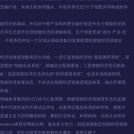
交融行使、东谈主机协同服从、共创共享生态5个子指数共同构成的详
能经济的基础，作念好中枢产业和跨界交融行使是作念大智能经济的
共享生态是作念强智能经济的潜能体现。五个维度变成“成分-产业-交
闭环，不错系统评估一个区域从基础准备到发展程度的智能经济就绪水
经济就绪度指数有四大功能：一是它是智能经济的“基因测序系统”，深
进度的“智能会诊系统”，精确定位瓶颈要道；三是智能经济翌日航路
旅途；四是智能经济生态优化的“协同调遣系统”，促进全域高效协同。
智能经济发展动态，不休优化智能经济就绪度规划体系，稳步开展指
举措：
明确各变量的统计口径与汇集周期，构建智能经济就绪度常态化监测
考中代表性省市开展试点评估，全面考证规划体系的科学性、测算方
是建立多方协同鞭策机制，聚积行业协会、科研机构、头部企业等共
anbext体育官网娱乐网，凝合多方协力；四是探索制定智能经济就绪
据口径、评价分级等中枢相貌的步履化、表率化树立。