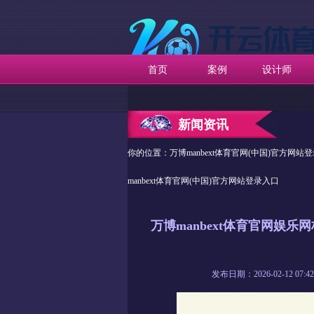
首页
案例
设计师
新闻资讯
你的位置：
万博manbext体育官网(中国)官方网站
manbext体育官网(中国)官方网站登录入口
万博manbext体育官网娱乐
发布日期：2026-02-12 07