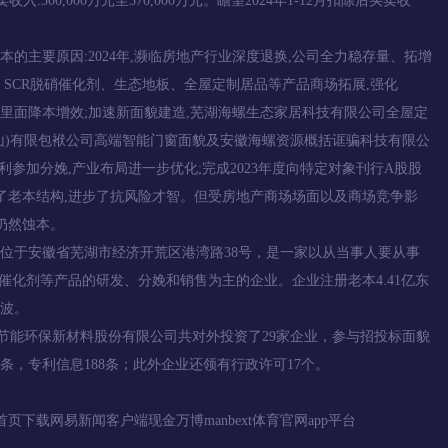
买卖收入:500,000万元至570,000万元。瞻望2024年1-12月扣除后买卖收
本的主要原因:2024年,濒临房地产行业深度退换,公司全力稳存量、拓增
、SCR脱硝催化剂、生态地板、全屋定制居品等产品商场拓展,强化
入里面降本增效;加速新面貌建造,芜湖海螺生态家居科技有限公司全屋定
山)有限包袱公司高端智能门窗面貌及安徽海螺资源概括诓骗科技有限公
利参加分娩,产业布局进一步优化;完成2023年度向特定对象刊行A股股
化了老本结构,进步了抗风险才智。但受房地产商场场面以及商场竞争影
仍然蚀本。
，位于安徽省芜湖市经济开荒区港湾路38号，是一家以从当事人要从事
催化剂等产品的研发、分娩和销售为主的企业。企业注册老本4.41亿东
波。
)节能环保新材料股份有限公司共对外投资了29家企业，参与招投标面貌
6条，专利信息188条；此外企业还领有行政许可17个。
页下载网易新闻客户端现金万博manbext体育官网app平台