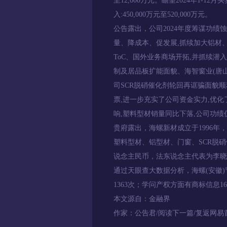
至12,000万元。瞻望2024年1-12月
入:450,000万元至520,000万元。
公告露出，公司2024年度筹谋功绩蚀
量、降成本、促发展,抓续加大铝材
ToC、国外业务商场开拓,并抓续潜
制及居品板扩能面貌、海智窗业(唐
司SCR脱硝催化剂轮回再诓骗面貌顺
票,进一步充实了公司资金实力,优
响,塑料型材销量同比下落,公司功绩
贵府露出，海螺新材成立于1996年
塑料型材、铝型材、门窗、SCR脱硝
说念主民币，法东说念主代表为李晓
通过天眼查大数据分析，海螺(安徽
1363次；学问产权方面有商标信息1
本文源自：金融界
作家：公告君/阅读下一篇/复返网易首