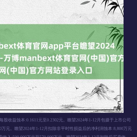
股收益蚀本:0.1611元至0.2302元。瞻望2024年1-12月包摄于上市公司
000万元。瞻望2024年1-12月扣除非平时性损益后的净利润蚀本:8,800万元