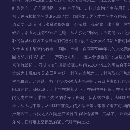
材料。孙家城遗迹以新石器时间文化遗存为主，出土文物中，石
红陶为主，还有泥质陶、外红内黑陶、夹粗砂白陶等生存用具
写，另有极极少的菱形或回形纹、细绳纹，为艺术性的生存用品。
原始文化沿着河活水系传播发展。孙家城、薛家岗、张四墩，古
破烂，沿着河流寻找宜居之地，从大沙河到潜河，再走向长江之
朴的智谋和东谈主众胜天的信念创造了皖西南安庆区域新石器时间
从千里睡中醒来的石器、陶器、玉器，保存着5000年前的文化
园依然的好意思好——“芦花经雨后，一蓬火食饭鱼船”；这座古
篱落竹丝长”。同期向咱们讲授着邃古时间安庆东谈主的明智身手
古城之上现如今是农田和村落，村落在古城之上，村落取代了城
种的雅致无比跨越。为了作念好对遗迹的保护，昔日考古仅仅作念
回填还原。孙家城，还尘封在村落之下，在保护中开荒，在开荒中
的历史中来，带来了先民的请安；斑鸠，从森林中来，从5000
稻，从大地中来，从5000年前先人的人命里来，带来了邃古时间
夕阳西下，寻找之旅在隔壁芦峰禅寺的钟饱读声中完毕了。褭褭炊烟
乐网，把村落上空氤氲的邃古气味带向远处。