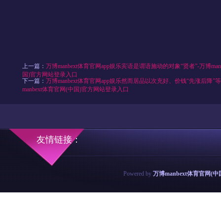
上一篇：
万博manbext体育官网app娱乐宾语是谓语施动的对象“贤者”-万博man
国)官方网站登录入口
下一篇：
万博manbext体育官网app娱乐然而居品以次充好、价钱“先涨后降”
manbext体育官网(中国)官方网站登录入口
友情链接：
Powered by
万博manbext体育官网(