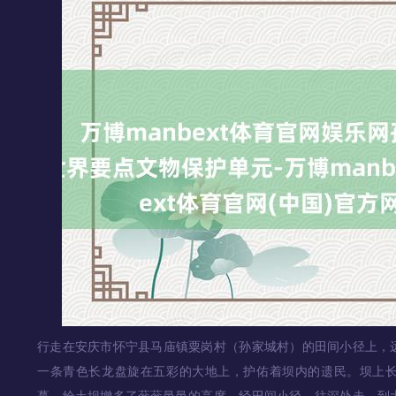
行走在安庆市怀宁县马庙镇粟岗村（孙家城村）的田间小径上，
一条青色长龙盘旋在五彩的大地上，护佑着坝内的遗民。坝上