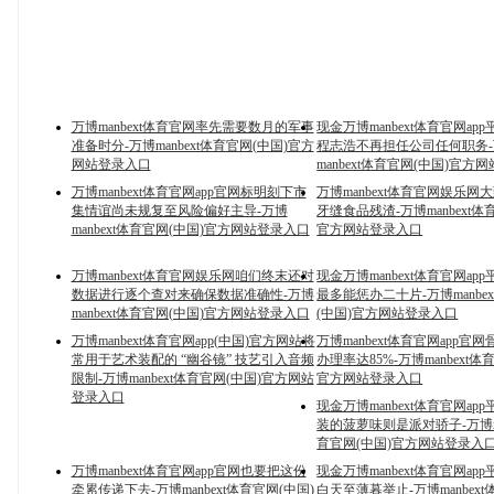
万博manbext体育官网率先需要数月的军事
现金万博manbext体育官网ap
准备时分-万博manbext体育官网(中国)官方
程志浩不再担任公司任何职务
网站登录入口
manbext体育官网(中国)官方
万博manbext体育官网app官网标明刻下市
万博manbext体育官网娱乐网
集情谊尚未规复至风险偏好主导-万博
牙缝食品残渣-万博manbext体
manbext体育官网(中国)官方网站登录入口
官方网站登录入口
万博manbext体育官网娱乐网咱们终末还对
现金万博manbext体育官网ap
数据进行逐个查对来确保数据准确性-万博
最多能惩办二十片-万博manbe
manbext体育官网(中国)官方网站登录入口
(中国)官方网站登录入口
万博manbext体育官网app(中国)官方网站将
万博manbext体育官网app官网
常用于艺术装配的 “幽谷镜” 技艺引入音频
办理率达85%-万博manbext体
限制-万博manbext体育官网(中国)官方网站
官方网站登录入口
登录入口
现金万博manbext体育官网app
装的菠萝味则是派对骄子-万博ma
育官网(中国)官方网站登录入
万博manbext体育官网app官网也要把这份
现金万博manbext体育官网ap
牵累传递下去-万博manbext体育官网(中国)
白天至薄暮举止-万博manbext