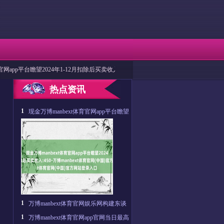
p平台瞻望2024年1-12月扣除后买卖收入:...
万博manbext体育官网娱乐网构建东谈主机
热点资讯
1
现金万博manbext体育官网app平台瞻望
2024年1-12月扣除后买卖收入:45
1
万博manbext体育官网娱乐网构建东谈
1
主机合作共生社会-万博manbext体育官
万博manbext体育官网app官网当日最高