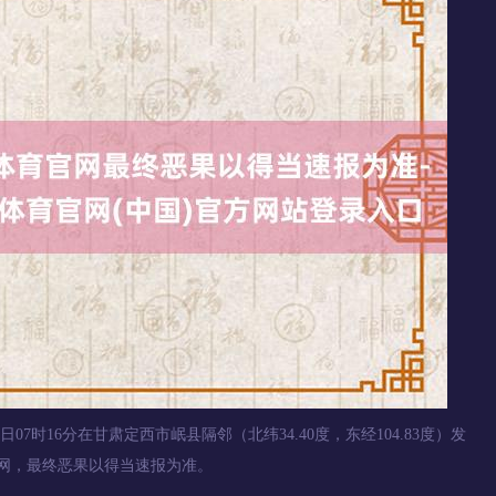
7时16分在甘肃定西市岷县隔邻（北纬34.40度，东经104.83度）发
体育官网，最终恶果以得当速报为准。