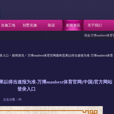
在施工地
别墅实施
陈设
新闻资讯
关于我们
现金万博manbext体育官网ap
登录入口
>
新闻资讯
> 万博manbext体育官网最终恶果以得当速报为准-万博manbext体育
恶果以得当速报为准-万博manbext体育官网(中国)官方网站
登录入口
:52 点击次数：96