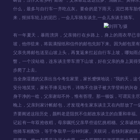
畴昔，当作又名乡村“邮差”，父亲靠近送达点多、清醒长、莫得
什么，最多与自行车一齐吃点灰。要命的是下雨天，泥巴将车胎
来，抠掉车轮上的泥巴，一会儿车骑东谈主,一会儿东谈主骑车。
刘羽飞/摄
有一年夏天，暴雨滂湃，父亲骑行在乡路上，身上的雨衣早已
坡，他停驻来，将装满报纸和信件的邮包先卸下来。因为邮包里有
父亲先将邮包送至山坡上头，再复返来扛起自行车上坡，哪知雨
瞥，一个没站稳，连东谈主带车滑下山坡，好在父亲的身上莫得
步爬了上去。
当全身湿透的父亲出当今考生家里，家长蹙悚地说：“我的天，这
安分地笑笑，家长手捧见知书，讳饰不住孩子被大学登科的兴奋
身干净的一稔，父亲谢却不外，惟有答理。那一顿饭，可谓宾主尽
晚上，父亲到家计帐邮包，才发现考生家东谈主又在内部放了一
齐要阐述这段历史，颜料老是阻扰不住邮政东谈主的自重和幸福。
记起有一年双抢收稻，母亲嘱托父亲早些追忆挑稻穗。父亲诚然
他骑车相配快，等于争取早一分钟到家。关联词，在快到家的路