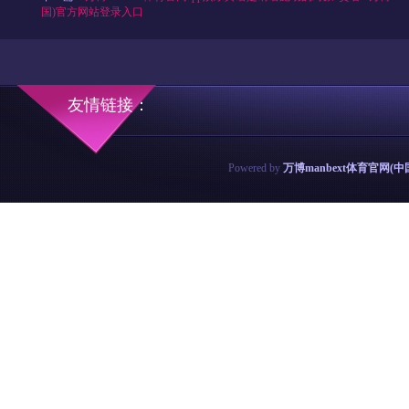
国)官方网站登录入口
友情链接：
Powered by
万博manbext体育官网(