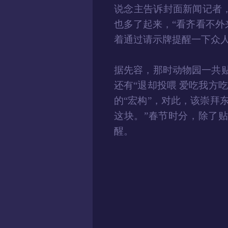
说念主告诉封面新闻记者
也多了起来，“看齐看不
着通过请示牌提醒一下众人
据先容，那时动物园一共贴
还有“退却投喂 爱吃我方吃
的“宏构”，对此，该崇拜
这块。”春节时分，除了
醒。