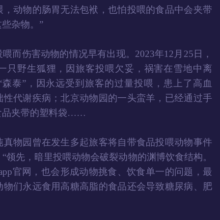
喂，动物的肠胃无法包袱，也怕投喂的食品中会夹带
些杂物。”
喂而伤害动物的情况早有出现。2023年12月25日，
一只野生狐狸，因旅客投喂欠妥，祸害在雪地中离
“森泰”，因永远受到旅客的过量投喂，患上了高血
础性代谢疾病；北京动物园的一头蛮羊，已经通过手
食品夹带的塑料袋……
纯真物园曾在发生多起旅客将自带食品投喂动物事件
：“领先，暗里投喂动物会破裂动物的渊博饮食结构。
官网app官网，也会形成动物挑食、饮食单一的问题，最
动物们永远食用高糖高脂的食品还会导致糖尿病、肥