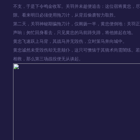
不支，于是下令鸣金收军。关羽并未趁便追击：这位宿将黄忠，尽
隙。看来明日必须使用拖刀计，从背后偷袭智力取胜。
第二天，关羽神秘期骗拖刀计，仅阐扬一半，黄忠便倒地：关羽正
声响；匆忙回身看去，只见黄忠的马前蹄失蹄，将他掀起在地。
黄忠飞速跃上马背，其战马并无毁伤，立时策马奔向城中。
黄忠诚然未受毁伤却无意颠仆，这只可懊恼于其骑术尚需闇练。若
相救，那么第三场战役便无从谈起。